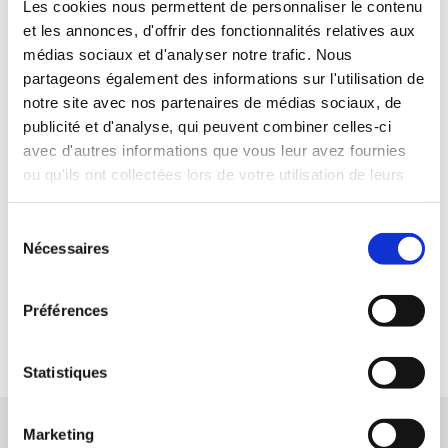
Les cookies nous permettent de personnaliser le contenu
nombreuses matières peuvent être utilisées, offrant une
et les annonces, d'offrir des fonctionnalités relatives aux
médias sociaux et d'analyser notre trafic. Nous
variété de caractéristiques techniques très étendue.
partageons également des informations sur l'utilisation de
notre site avec nos partenaires de médias sociaux, de
Découvrez aussi la technique de
publicité et d'analyse, qui peuvent combiner celles-ci
l'injection
avec d'autres informations que vous leur avez fournies
ou qu'ils ont collectées lors de votre utilisation de leurs
services.
Sélection
Nécessaires
du
consentement
Préférences
Statistiques
Nos techniques de soufflage
Marketing