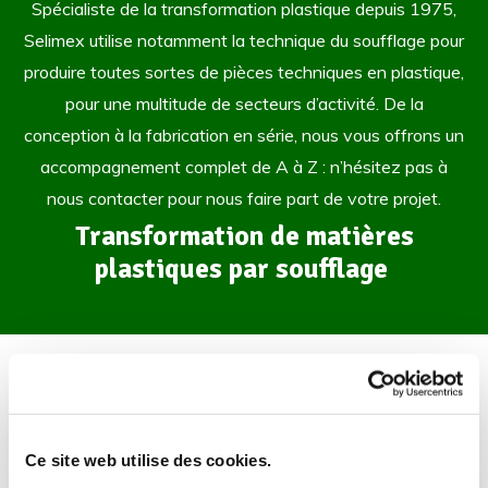
Spécialiste de la transformation plastique depuis 1975,
Selimex utilise notamment la technique du soufflage pour
produire toutes sortes de pièces techniques en plastique,
pour une multitude de secteurs d’activité. De la
conception à la fabrication en série, nous vous offrons un
accompagnement complet de A à Z : n’hésitez pas à
nous contacter pour nous faire part de votre projet.
Transformation de matières
plastiques par soufflage
Notre expertise du soufflage
Grâce à un parc de machines de différentes capacités,
Selimex
est en mesure de mouler une vaste gamme de
Ce site web utilise des cookies.
pièces. En extrusion continue ou avec accumulation, de